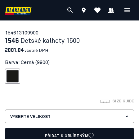
15461310
9900
1546
Detské kalhoty 1500
2001.04
včetně DPH
Barva: Cerná (9900)
Cerná
SIZE GUIDE
VYBERTE VELIKOST
PŘIDAT K OBLÍBENÝM