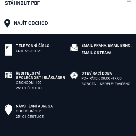
STÁHNOUT PDF
NAJÍT OBCHOD
EMAIL PRAHA,
EMAIL BRNO,
TELEFONNÍ ČÍSLO
:
+420 725 853 121
EMAIL OSTRAVA
ŘEDITELSTVÍ
OTEVÍRACÍ DOBA
SPOLEČNOSTI BLÅKLÄDER
PO– PÁTEK 08:00 -17:00
OBCHODNÍ 106
SOBOTA – NEDĚLE: ZAVŘENO
25101 ČESTLICE
NÁVŠTĚVNÍ ADRESA
OBCHODNÍ 106
25101 ČESTLICE