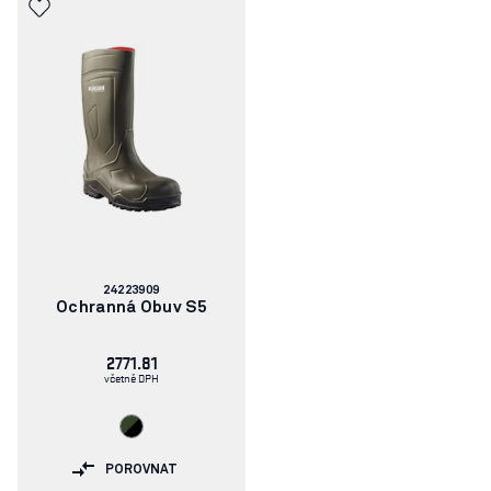
Číslo
24223909
článku:
Ochranná Obuv S5
2771.81
včetně DPH
POROVNAT