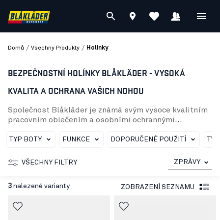
/
/
Domů
Vsechny Produkty
Holinky
BEZPEČNOSTNÍ HOLÍNKY BLÅKLÄDER - VYSOKÁ
KVALITA A OCHRANA VAŠICH NOHOU
Společnost Blåkläder je známá svým vysoce kvalitním
pracovním oblečením a osobními ochrannými
prostředky a jsme hrdí na to, že můžeme nabídnout
pečlivě vybraný sortiment bezpečnostní obuvi, která
TYP BOTY
FUNKCE
DOPORUČENÉ POUŽITÍ
TVA
zajistí optimální ochranu a pohodlí vašich nohou v
náročných pracovních podmínkách.
ZPRÁVY
VŠECHNY FILTRY
Náš sortiment bezpečnostní obuvi zahrnuje tři různé
modely, všechny s klasifikací ochrany S5, což znamená,
3
nalezené varianty
ZOBRAZENÍ SEZNAMU
že poskytují nejvyšší úroveň ochrany proti
mechanickým rizikům a jsou voděodolné.
Bezpečnostní obuv S5 (24200000) – tuto odolnou
bezpečnostní obuv vyrábíme z PVC a vybavujeme