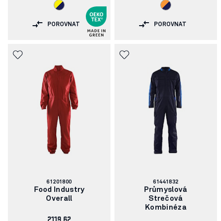
POROVNAT
POROVNAT
Číslo
Číslo
61201800
61441832
článku:
článku:
Food Industry
Průmyslová
Overall
Strečová
Kombinéza
2119.62