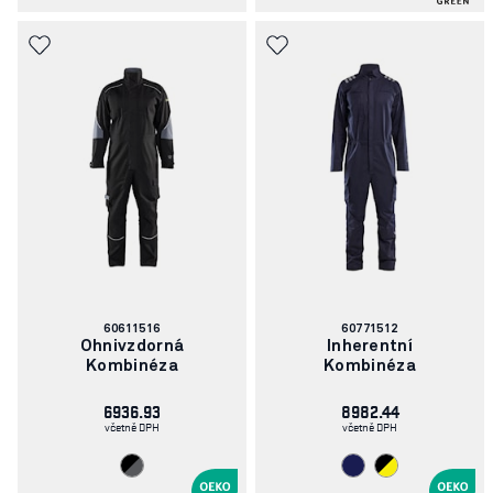
Číslo
Číslo
60611516
60771512
článku:
článku:
Ohnivzdorná
Inherentní
Kombinéza
Kombinéza
6936.93
8982.44
včetně DPH
včetně DPH