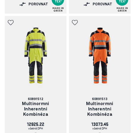
POROVNAT
POROVNAT
Číslo
Číslo
60891512
60891513
článku:
článku:
Multinormní
Multinormní
Inherentní
Inherentní
Kombinéza
Kombinéza
12925.22
13073.45
včetně DPH
včetně DPH