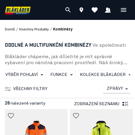
/
/
Domů
Vsechny Produkty
Kombinézy
ODOLNÉ A MULTIFUNKČNÍ KOMBINÉZY
Ve společnosti
Blåkläder chápeme, jak důležité je mít správné
vybavení pro náročná pracovní prostředí. Náš široký
sortiment pracovních kombinéz pro muže i ženy
zahrnuje modely odolné proti ohni, multifunkční, s
VÝBĚR POHLAVÍ
FUNKCE
KOLEKCE BLÅKLÄDER
vysokou viditelností a nepromokavé, stejně jako
speciální kombinézy pro potravinářský průmysl nebo
ZPRÁVY
VŠECHNY FILTRY
zimní použití. Nabízíme také jedinečnou flexibilní
kombinézu z pohodlného bavlněného kepru s
28
nalezené varianty
ZOBRAZENÍ SEZNAMU
oboustranným strečem, která je ideální pro ty, kteří
chtějí jak volnost pohybu, tak ochranu.
Pro zimní použití nabízíme zimní kombinézy třídy 3 s
vysokou viditelností a odolné proti ohni, které
poskytují maximální ochranu před chladem, vlhkostí a