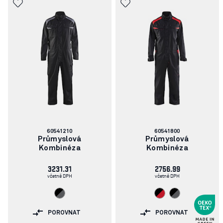
Číslo
Číslo
60541210
60541800
článku:
článku:
Průmyslová
Průmyslová
Kombinéza
Kombinéza
3231.31
2756.99
včetně DPH
včetně DPH
POROVNAT
POROVNAT