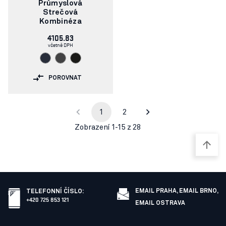
článku:
Průmyslová
Strečová
Kombinéza
4105.83
včetně DPH
POROVNAT
1
2
Zobrazení 1-15 z 28
EMAIL PRAHA,
EMAIL BRNO,
TELEFONNÍ ČÍSLO
:
+420 725 853 121
EMAIL OSTRAVA