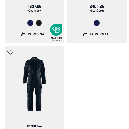
1837.99
2401.25
včetně DPH
včetně DPH
POROVNAT
POROVNAT
Číslo
61661344