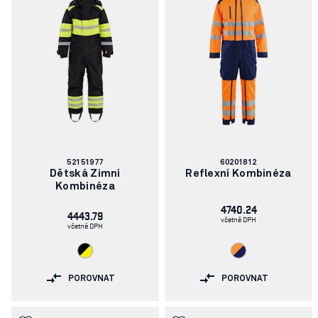
Číslo
Číslo
52151977
60201812
článku:
článku:
Dětská Zimní
Reflexní Kombinéza
Kombinéza
4740.24
4443.79
včetně DPH
včetně DPH
POROVNAT
POROVNAT