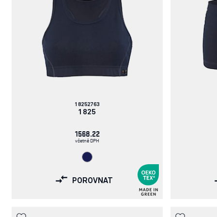
Číslo
18252763
článku:
1825
1568.22
včetně DPH
POROVNAT