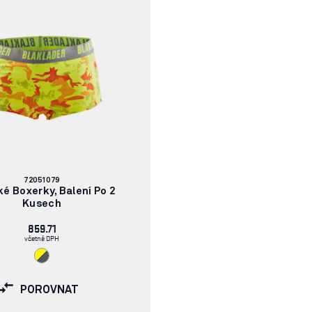
Číslo
72051079
článku:
é Boxerky, Balení Po 2
Kusech
859.71
včetně DPH
POROVNAT