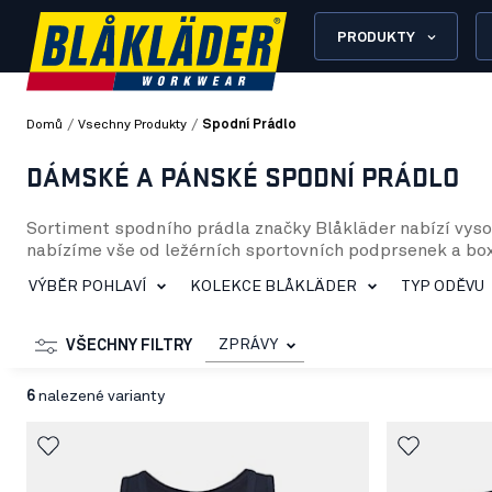
PRODUKTY
/
/
Domů
Vsechny Produkty
Spodní Prádlo
DÁMSKÉ A PÁNSKÉ SPODNÍ PRÁDLO
Sortiment spodního prádla značky Blåkläder nabízí vyso
nabízíme vše od ležérních sportovních podprsenek a box
Náš sortiment spodního prádla pro muže zahrnuje boxe
VÝBĚR POHLAVÍ
KOLEKCE BLÅKLÄDER
TYP ODĚVU
spodní prádlo speciálně navržené k ochraně před nebez
které zaručují pohodlí po celý pracovní den.
Pro ženy máme rovněž široký výběr spodního prádla. Na
ZPRÁVY
VŠECHNY FILTRY
ohnivzdorné spodní prádlo a základní vrstvy ze 100 % ne
něco, co vyhovuje vám i vašim potřebám.
6
nalezené varianty
Ve společnosti Blåkläder věříme, že kvalitní spodní prá
den zajišťoval bezpečnost, teplo a pohodlí. Jsme hrdí n