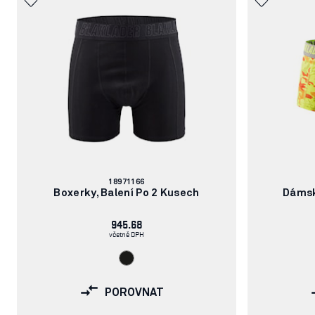
Číslo
18971166
článku:
Boxerky, Balení Po 2 Kusech
Dámsk
945.68
včetně DPH
POROVNAT