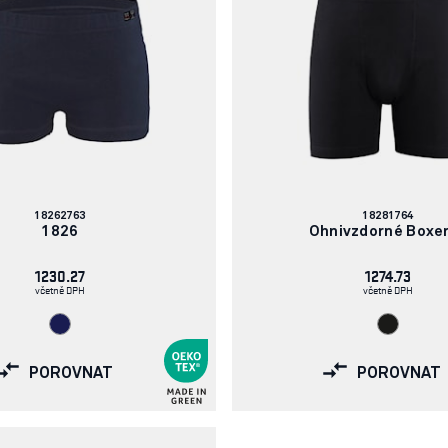
Číslo
Číslo
18262763
18281764
článku:
článku:
1826
Ohnivzdorné Boxe
1230.27
1274.73
včetně DPH
včetně DPH
POROVNAT
POROVNAT