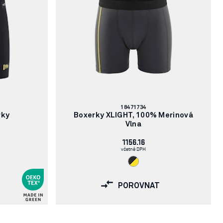
Číslo
18471734
článku:
rky
Boxerky XLIGHT, 100% Merinová
Vlna
1156.16
včetně DPH
POROVNAT