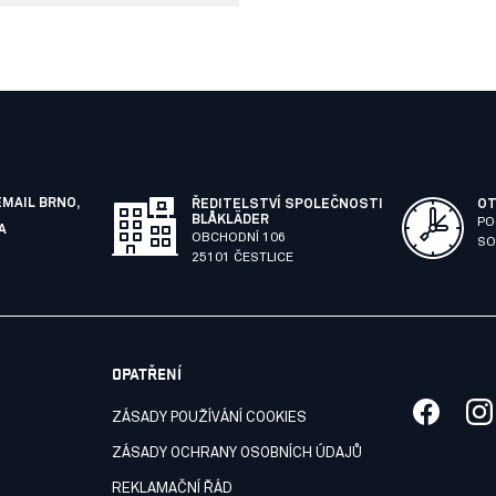
EMAIL BRNO,
ŘEDITELSTVÍ SPOLEČNOSTI
OT
BLÅKLÄDER
PO
A
OBCHODNÍ 106
SO
25101 ČESTLICE
OPATŘENÍ
ZÁSADY POUŽÍVÁNÍ COOKIES
ZÁSADY OCHRANY OSOBNÍCH ÚDAJŮ
REKLAMAČNÍ ŘÁD