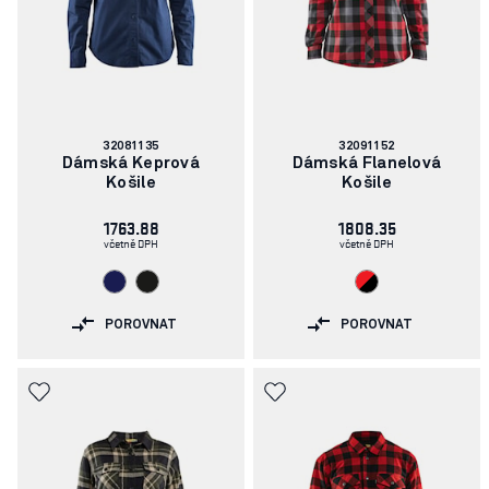
Číslo
Číslo
32081135
32091152
článku:
článku:
Dámská Keprová
Dámská Flanelová
Košile
Košile
1763.88
1808.35
včetně DPH
včetně DPH
POROVNAT
POROVNAT