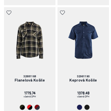
Číslo
Číslo
32881168
32961190
článku:
článku:
Flanelová Košile
Keprová Košile
1775.74
1378.49
včetně DPH
včetně DPH