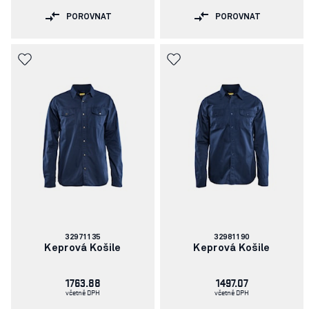
POROVNAT
POROVNAT
Číslo
Číslo
32971135
32981190
článku:
článku:
Keprová Košile
Keprová Košile
1763.88
1497.07
včetně DPH
včetně DPH