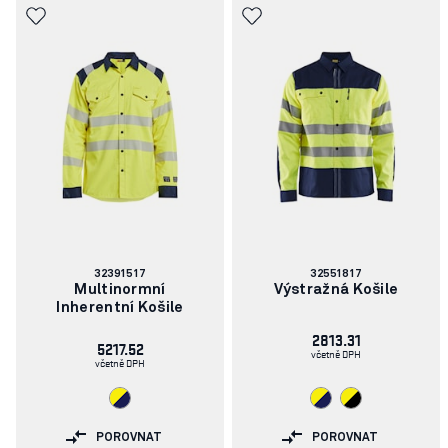
Číslo
Číslo
32391517
32551817
článku:
článku:
Multinormní
Výstražná Košile
Inherentní Košile
2813.31
5217.52
včetně DPH
včetně DPH
POROVNAT
POROVNAT