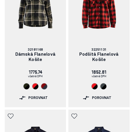
Číslo
Číslo
32181168
32251131
článku:
článku:
Dámská Flanelová
Podšitá Flanelová
Košile
Košile
1775.74
1852.81
včetně DPH
včetně DPH
POROVNAT
POROVNAT