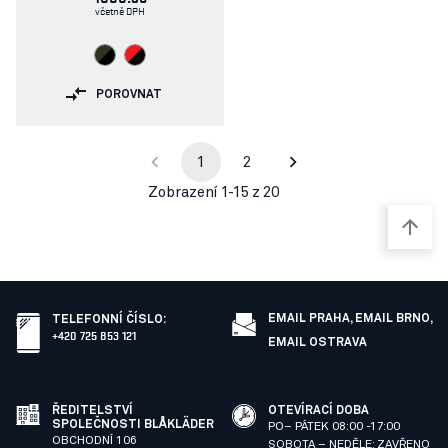
včetně DPH
POROVNAT
1
2
Zobrazení 1-15 z 20
EMAIL PRAHA,
EMAIL BRNO,
TELEFONNÍ ČÍSLO
:
+420 725 853 121
EMAIL OSTRAVA
ŘEDITELSTVÍ
OTEVÍRACÍ DOBA
SPOLEČNOSTI BLÅKLÄDER
PO– PÁTEK 08:00 -17:00
OBCHODNÍ 106
SOBOTA – NEDĚLE: ZAVŘENO