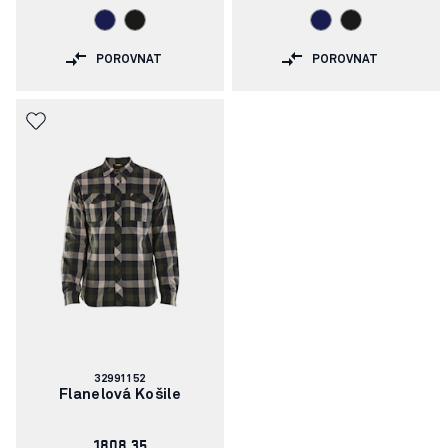
POROVNAT
POROVNAT
Číslo
32991152
článku:
Flanelová Košile
1808.35