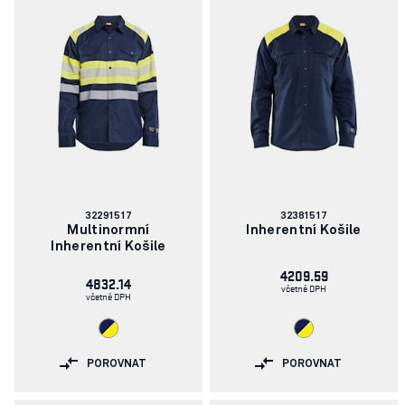
Číslo
Číslo
32291517
32381517
článku:
článku:
Multinormní
Inherentní Košile
Inherentní Košile
4209.59
4832.14
včetně DPH
včetně DPH
POROVNAT
POROVNAT