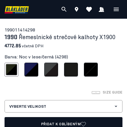
19901141
4298
1990
Řemeslnické strečové kalhoty X1900
4772.85
včetně DPH
Barva: Noc v lese/černá (4298)
c v lese/černá
Námornická modr/cerná
Stredne šedá/cerná
Cerná
Černá/Černá
SIZE GUIDE
VYBERTE VELIKOST
PŘIDAT K OBLÍBENÝM