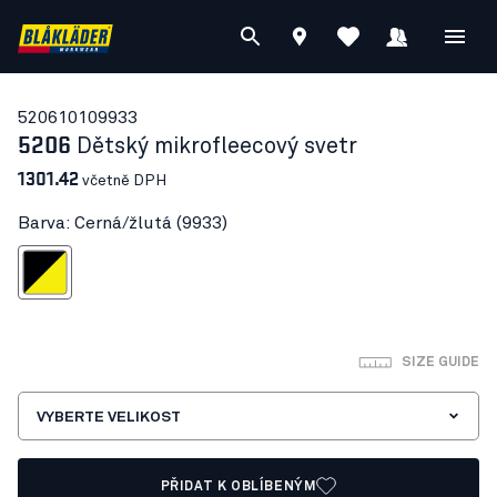
52061010
9933
5206
Dětský mikrofleecový svetr
1301.42
včetně DPH
Barva: Cerná/žlutá (9933)
Cerná/žlutá
SIZE GUIDE
VYBERTE VELIKOST
PŘIDAT K OBLÍBENÝM