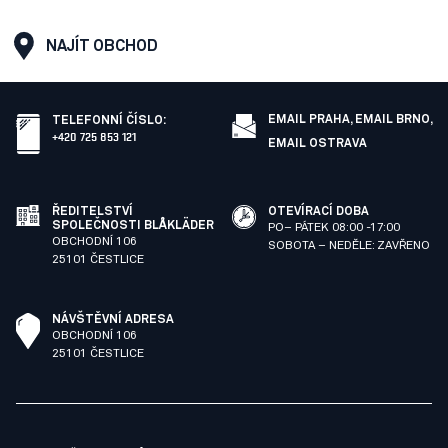
NAJÍT OBCHOD
EMAIL PRAHA,
EMAIL BRNO,
TELEFONNÍ ČÍSLO
:
+420 725 853 121
EMAIL OSTRAVA
ŘEDITELSTVÍ
OTEVÍRACÍ DOBA
SPOLEČNOSTI BLÅKLÄDER
PO– PÁTEK 08:00 -17:00
OBCHODNÍ 106
SOBOTA – NEDĚLE: ZAVŘENO
25101 ČESTLICE
NÁVŠTĚVNÍ ADRESA
OBCHODNÍ 106
25101 ČESTLICE