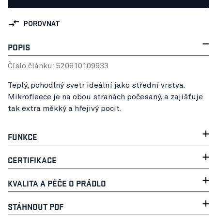
POROVNAT
POPIS
Číslo článku:
52061010
9933
Teplý, pohodlný svetr ideální jako střední vrstva.
Mikrofleece je na obou stranách počesaný, a zajišťuje
tak extra měkký a hřejivý pocit.
FUNKCE
CERTIFIKACE
KVALITA A PÉČE O PRÁDLO
STÁHNOUT PDF