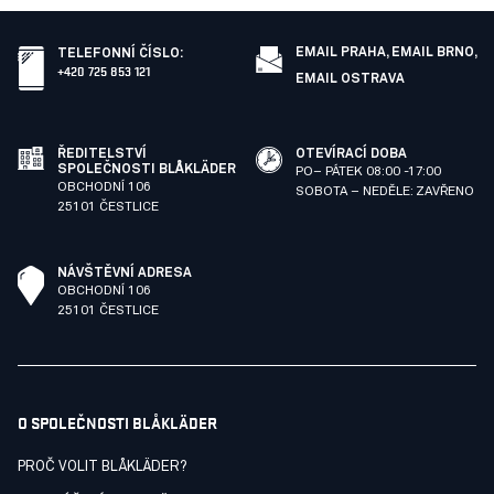
EMAIL PRAHA,
EMAIL BRNO,
TELEFONNÍ ČÍSLO
:
+420 725 853 121
EMAIL OSTRAVA
ŘEDITELSTVÍ
OTEVÍRACÍ DOBA
SPOLEČNOSTI BLÅKLÄDER
PO– PÁTEK 08:00 -17:00
OBCHODNÍ 106
SOBOTA – NEDĚLE: ZAVŘENO
25101 ČESTLICE
NÁVŠTĚVNÍ ADRESA
OBCHODNÍ 106
25101 ČESTLICE
O SPOLEČNOSTI BLÅKLÄDER
PROČ VOLIT BLÅKLÄDER?