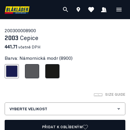
20030000
8900
2003
Cepice
441.71
včetně DPH
Barva: Námornická modr (8900)
mornická modr
Šedá
Cerná
SIZE GUIDE
VYBERTE VELIKOST
PŘIDAT K OBLÍBENÝM