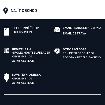
NAJÍT OBCHOD
EMAIL PRAHA,
EMAIL BRNO,
TELEFONNÍ ČÍSLO
:
+420 725 853 121
EMAIL OSTRAVA
ŘEDITELSTVÍ
OTEVÍRACÍ DOBA
SPOLEČNOSTI BLÅKLÄDER
PO– PÁTEK 08:00 -17:00
OBCHODNÍ 106
SOBOTA – NEDĚLE: ZAVŘENO
25101 ČESTLICE
NÁVŠTĚVNÍ ADRESA
OBCHODNÍ 106
25101 ČESTLICE