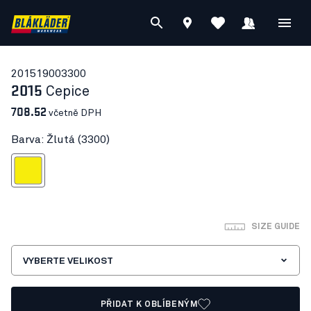
20151900
3300
2015
Cepice
708.52
včetně DPH
Barva: Žlutá (3300)
Žlutá
SIZE GUIDE
VYBERTE VELIKOST
PŘIDAT K OBLÍBENÝM