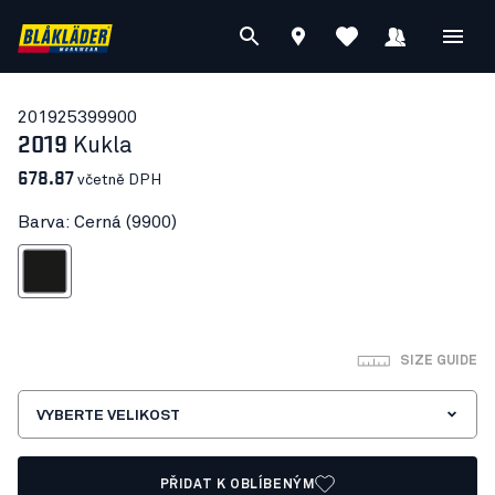
20192539
9900
2019
Kukla
678.87
včetně DPH
Barva: Cerná (9900)
Cerná
SIZE GUIDE
VYBERTE VELIKOST
PŘIDAT K OBLÍBENÝM