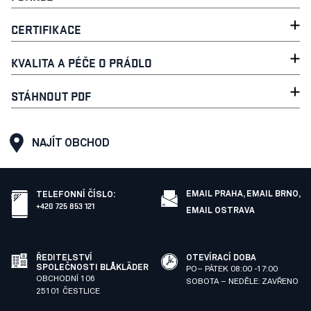
CERTIFIKACE
KVALITA A PÉČE O PRÁDLO
STÁHNOUT PDF
NAJÍT OBCHOD
EMAIL PRAHA,
EMAIL BRNO,
TELEFONNÍ ČÍSLO
:
+420 725 853 121
EMAIL OSTRAVA
ŘEDITELSTVÍ
OTEVÍRACÍ DOBA
SPOLEČNOSTI BLÅKLÄDER
PO– PÁTEK 08:00 -17:00
OBCHODNÍ 106
SOBOTA – NEDĚLE: ZAVŘENO
25101 ČESTLICE