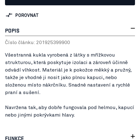
POROVNAT
POPIS
Číslo článku:
20192539
9900
Všestranná kukla vyrobená z látky s mřížkovou
strukturou, která poskytuje izolaci a zároveň účinně
odvádí vlhkost. Materiál je k pokožce měkký a pružný,
takže je vhodné ji nosit jako plnou kapuci, nebo
složenou místo nákrčníku. Snadné nastavení a rychlé
praní a sušení.
Navržena tak, aby dobře fungovala pod helmou, kapucí
nebo jinými pokrývkami hlavy.
FUNKCE