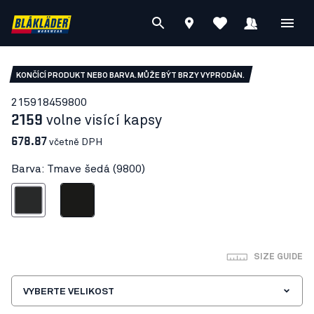
KONČÍCÍ PRODUKT NEBO BARVA. MŮŽE BÝT BRZY VYPRODÁN.
21591845
9800
2159
volne visící kapsy
678.87
včetně DPH
Barva: Tmave šedá (9800)
Tmave šedá
Cerná
SIZE GUIDE
VYBERTE VELIKOST