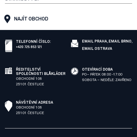
NAJÍT OBCHOD
EMAIL PRAHA,
EMAIL BRNO,
TELEFONNÍ ČÍSLO
:
+420 725 853 121
EMAIL OSTRAVA
ŘEDITELSTVÍ
OTEVÍRACÍ DOBA
SPOLEČNOSTI BLÅKLÄDER
PO– PÁTEK 08:00 -17:00
OBCHODNÍ 106
SOBOTA – NEDĚLE: ZAVŘENO
25101 ČESTLICE
NÁVŠTĚVNÍ ADRESA
OBCHODNÍ 106
25101 ČESTLICE