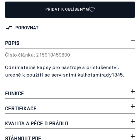
PŘIDAT K OBLÍBENÝM
POROVNAT
POPIS
Číslo článku:
21591845
9800
Odnímatelné kapsy pro nástroje a príslušenství.
urcené k použití se servisními kalhotamirady1845.
FUNKCE
CERTIFIKACE
KVALITA A PÉČE O PRÁDLO
STÁHNOUT PDF