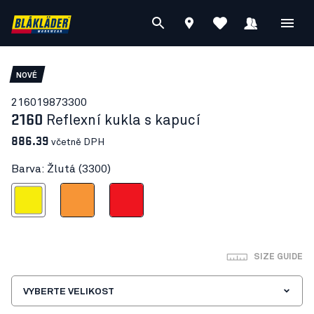
NOVÉ
21601987
3300
2160
Reflexní kukla s kapucí
886.39
včetně DPH
Barva: Žlutá (3300)
Žlutá
Oranžová
Cervená s vysokou viditelností
SIZE GUIDE
VYBERTE VELIKOST