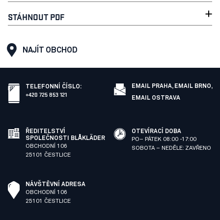
STÁHNOUT PDF
NAJÍT OBCHOD
EMAIL PRAHA,
EMAIL BRNO,
TELEFONNÍ ČÍSLO
:
+420 725 853 121
EMAIL OSTRAVA
ŘEDITELSTVÍ
OTEVÍRACÍ DOBA
SPOLEČNOSTI BLÅKLÄDER
PO– PÁTEK 08:00 -17:00
OBCHODNÍ 106
SOBOTA – NEDĚLE: ZAVŘENO
25101 ČESTLICE
NÁVŠTĚVNÍ ADRESA
OBCHODNÍ 106
25101 ČESTLICE