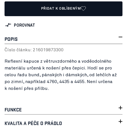
PŘIDAT K OBLÍBENÝM
POROVNAT
POPIS
Číslo článku:
21601987
3300
Reflexní kapuce z větruvzdorného a voděodolného
materiálu určená k nošení přes čepici. Hodí se pro
celou řadu bund, pánských i dámských, od lehčích až
po zimní, například 4760, 4435 a 4455. Není určena
k nošení přes přilbu.
FUNKCE
KVALITA A PÉČE O PRÁDLO