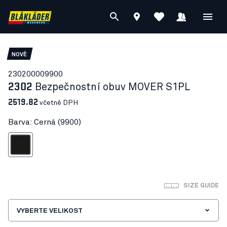
NOVÉ
23020000
9900
2302
Bezpečnostní obuv MOVER S1PL
2519.82
včetně DPH
Barva: Cerná (9900)
Cerná
SIZE GUIDE
VYBERTE VELIKOST