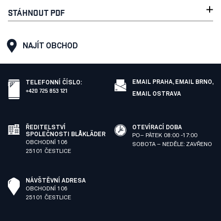
STÁHNOUT PDF
NAJÍT OBCHOD
EMAIL PRAHA,
EMAIL BRNO,
TELEFONNÍ ČÍSLO
:
+420 725 853 121
EMAIL OSTRAVA
ŘEDITELSTVÍ
OTEVÍRACÍ DOBA
SPOLEČNOSTI BLÅKLÄDER
PO– PÁTEK 08:00 -17:00
OBCHODNÍ 106
SOBOTA – NEDĚLE: ZAVŘENO
25101 ČESTLICE
NÁVŠTĚVNÍ ADRESA
OBCHODNÍ 106
25101 ČESTLICE