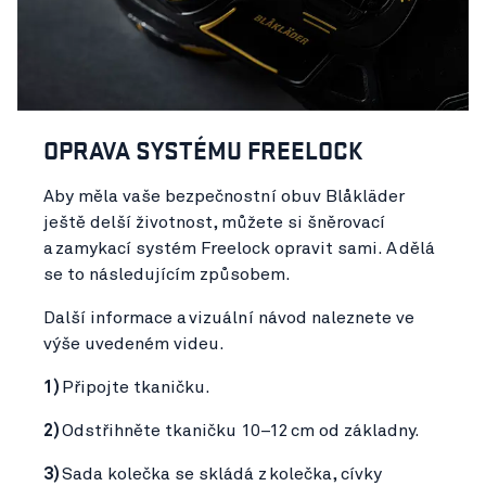
OPRAVA SYSTÉMU FREELOCK
Aby měla vaše bezpečnostní obuv Blåkläder
ještě delší životnost, můžete si šněrovací
a zamykací systém Freelock opravit sami. A dělá
se to následujícím způsobem.
Další informace a vizuální návod naleznete ve
výše uvedeném videu.
1)
Připojte tkaničku.
2)
Odstřihněte tkaničku 10–12 cm od základny.
3)
Sada kolečka se skládá z kolečka, cívky