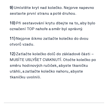
9)
Umístěte kryt nad kolečko. Nejprve napevno
sestavte první stranu a poté druhou.
10)
Při sestavování krytu dbejte na to, aby bylo
označení TOP nahoře a směr byl správný.
11)
Nejprve šikmo zatlačte kolečko do dvou
otvorů vzadu.
12)
Zatlačte kolečko dolů do základové části –
MUSÍTE USLYŠET CVAKNUTÍ. Otočte kolečko po
směru hodinových ručiček, abyste tkaničku
utáhli, a zatlačte kolečko nahoru, abyste
tkaničku uvolnili.