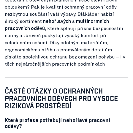
obloukem? Pak je kvalitní ochranný pracovní oděv
nezbytnou součástí vaší výbavy. Blåkläder nabízí
široký sortiment
nehořlavých
a
multinormních
pracovních oděvů
, které splňují přísné bezpečnostní
normy a zároveň poskytují vysoký komfort při
celodenním nošení. Díky odolným materiálům,
ergonomickému střihu a promyšleným detailům
získáte spolehlivou ochranu bez omezení pohybu – i v
těch nejnáročnějších pracovních podmínkách
ČASTÉ OTÁZKY O OCHRANNÝCH
PRACOVNÍCH ODĚVECH PRO VYSOCE
RIZIKOVÁ PROSTŘEDÍ
Které profese potřebují nehořlavé pracovní
oděvy?