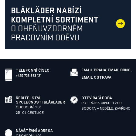
BLÅKLÄDER NABÍZÍ
KOMPLETNÍ SORTIMENT
O OHEŇUVZDORNÉM
PRACOVNÍM ODĚVU
EMAIL PRAHA,
EMAIL BRNO,
TELEFONNÍ ČÍSLO
:
+420 725 853 121
EMAIL OSTRAVA
ŘEDITELSTVÍ
OTEVÍRACÍ DOBA
SPOLEČNOSTI BLÅKLÄDER
PO– PÁTEK 08:00 -17:00
OBCHODNÍ 106
SOBOTA – NEDĚLE: ZAVŘENO
25101 ČESTLICE
NÁVŠTĚVNÍ ADRESA