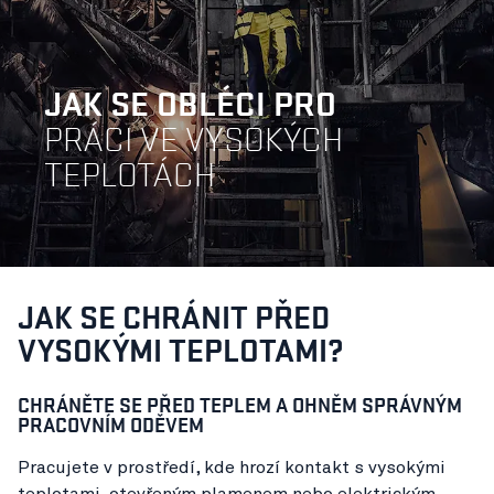
JAK SE OBLÉCI PRO
PRÁCI VE VYSOKÝCH
TEPLOTÁCH
JAK SE CHRÁNIT PŘED
VYSOKÝMI TEPLOTAMI?
CHRÁNĚTE SE PŘED TEPLEM A OHNĚM SPRÁVNÝM
PRACOVNÍM ODĚVEM
Pracujete v prostředí, kde hrozí kontakt s vysokými
teplotami, otevřeným plamenem nebo elektrickým