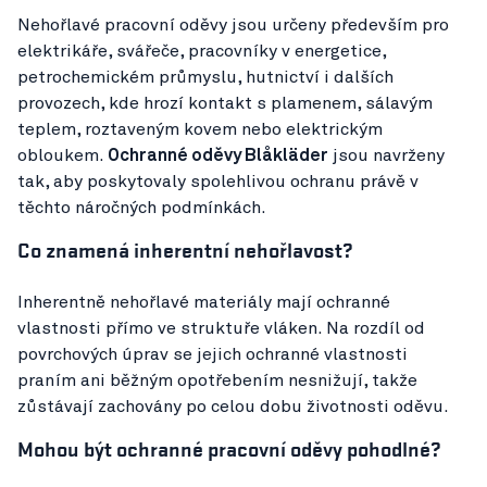
Nehořlavé pracovní oděvy jsou určeny především pro
elektrikáře, svářeče, pracovníky v energetice,
petrochemickém průmyslu, hutnictví i dalších
provozech, kde hrozí kontakt s plamenem, sálavým
teplem, roztaveným kovem nebo elektrickým
obloukem.
Ochranné oděvy Blåkläder
jsou navrženy
tak, aby poskytovaly spolehlivou ochranu právě v
těchto náročných podmínkách.
Co znamená inherentní nehořlavost?
Inherentně nehořlavé materiály mají ochranné
vlastnosti přímo ve struktuře vláken. Na rozdíl od
povrchových úprav se jejich ochranné vlastnosti
praním ani běžným opotřebením nesnižují, takže
zůstávají zachovány po celou dobu životnosti oděvu.
Mohou být ochranné pracovní oděvy pohodlné?