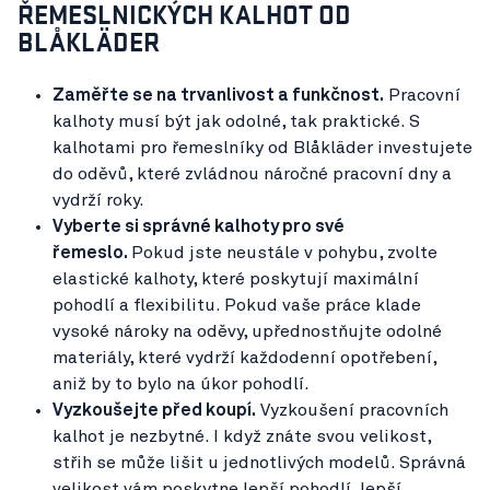
ŘEMESLNICKÝCH KALHOT OD
BLÅKLÄDER
Zaměřte se na trvanlivost a funkčnost.
Pracovní
kalhoty musí být jak odolné, tak praktické. S
kalhotami pro řemeslníky od Blåkläder investujete
do oděvů, které zvládnou náročné pracovní dny a
vydrží roky.
Vyberte si správné kalhoty pro své
řemeslo.
Pokud jste neustále v pohybu, zvolte
elastické kalhoty, které poskytují maximální
pohodlí a flexibilitu. Pokud vaše práce klade
vysoké nároky na oděvy, upřednostňujte odolné
materiály, které vydrží každodenní opotřebení,
aniž by to bylo na úkor pohodlí.
Vyzkoušejte před koupí.
Vyzkoušení pracovních
kalhot je nezbytné. I když znáte svou velikost,
střih se může lišit u jednotlivých modelů. Správná
velikost vám poskytne lepší pohodlí, lepší